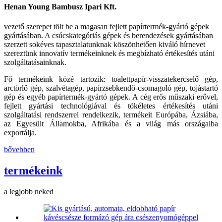
Henan Young Bambusz Ipari Kft.
vezető szerepet tölt be a magasan fejlett papírtermék-gyártó gépek
gyártásában. A csúcskategóriás gépek és berendezések gyártásában
szerzett sokéves tapasztalatunknak köszönhetően kiváló hírnevet
szereztünk innovatív termékeinknek és megbízható értékesítés utáni
szolgáltatásainknak.
Fő termékeink közé tartozik: toalettpapír-visszatekercselő gép,
arctörlő gép, szalvétagép, papírzsebkendő-csomagoló gép, tojástartó
gép és egyéb papírtermék-gyártó gépek. A cég erős műszaki erővel,
fejlett gyártási technológiával és tökéletes értékesítés utáni
szolgáltatási rendszerrel rendelkezik, termékeit Európába, Ázsiába,
az Egyesült Államokba, Afrikába és a világ más országaiba
exportálja.
bővebben
termékeink
a legjobb neked