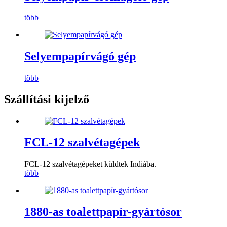
több
Selyempapírvágó gép
több
Szállítási kijelző
FCL-12 szalvétagépek
FCL-12 szalvétagépeket küldtek Indiába.
több
1880-as toalettpapír-gyártósor