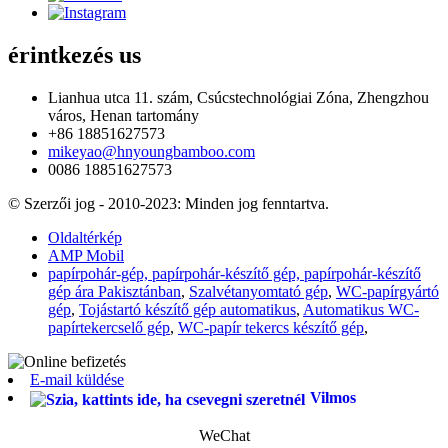
érintkezés
us
Lianhua utca 11. szám, Csúcstechnológiai Zóna, Zhengzhou
város, Henan tartomány
+86 18851627573
mikeyao@hnyoungbamboo.com
0086 18851627573
© Szerzői jog - 2010-2023: Minden jog fenntartva.
Oldaltérkép
AMP Mobil
papírpohár-gép, papírpohár-készítő gép, papírpohár-készítő
gép ára Pakisztánban
,
Szalvétanyomtató gép
,
WC-papírgyártó
gép
,
Tojástartó készítő gép automatikus
,
Automatikus WC-
papírtekercselő gép
,
WC-papír tekercs készítő gép
,
E-mail küldése
Vilmos
WeChat