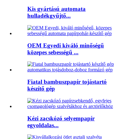
Kis gyártású automata
hulladékgyűjtő...
OEM Egyedi kiváló minőségű
közepes sebességű ...
Fiatal bambuszpapír tojástartó
készítő gép
Kézi zacskózó selyempapír
egyoldalas...