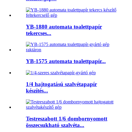
YB-1880 automata toalettpapír
tekercses...
YB-1575 automata toalettpapír...
1/4 hajtogatású szalvétapapír
készítés...
Testreszabott 1/6 dombornyomott
összecsukható szalvéta...