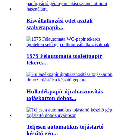
Kisvállalkozási ötlet asztali
szalvétapapír...
1575 Félautomata toalettpapír
tekercs...
Hulladékpapír újrahasznosítás
tojáskarton doboz...
Teljesen automatikus tojástartó
készítő gép...