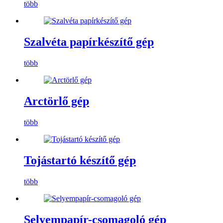
több
Szalvéta papírkészítő gép
több
Arctörlő gép
több
Tojástartó készítő gép
több
Selyempapír-csomagoló gép