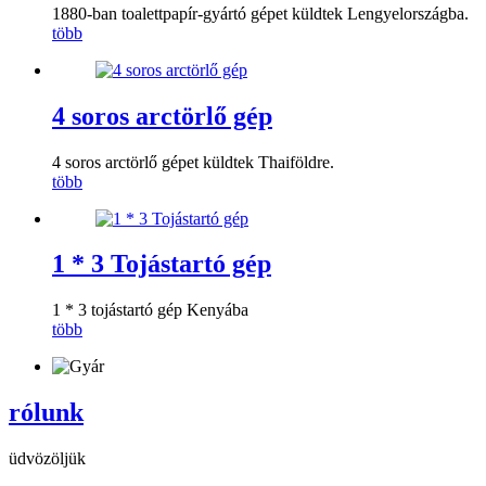
1880-ban toalettpapír-gyártó gépet küldtek Lengyelországba.
több
4 soros arctörlő gép
4 soros arctörlő gépet küldtek Thaiföldre.
több
1 * 3 Tojástartó gép
1 * 3 tojástartó gép Kenyába
több
rólunk
üdvözöljük