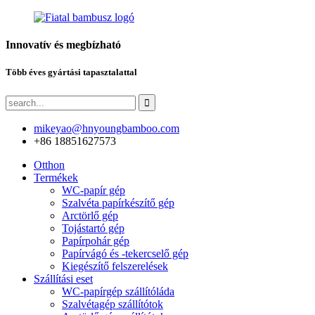
Innovatív és megbízható
Több éves gyártási tapasztalattal
mikeyao@hnyoungbamboo.com
+86 18851627573
Otthon
Termékek
WC-papír gép
Szalvéta papírkészítő gép
Arctörlő gép
Tojástartó gép
Papírpohár gép
Papírvágó és -tekercselő gép
Kiegészítő felszerelések
Szállítási eset
WC-papírgép szállítóláda
Szalvétagép szállítótok