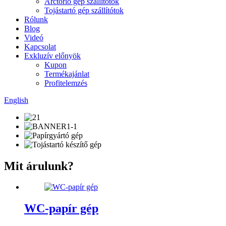
Arctörlő gép szállítótok
Tojástartó gép szállítótok
Rólunk
Blog
Videó
Kapcsolat
Exkluzív előnyök
Kupon
Termékajánlat
Profitelemzés
English
Mit árulunk?
WC-papír gép